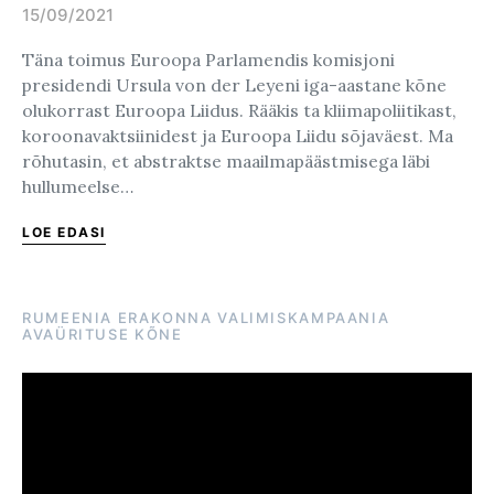
15/09/2021
Posted on
Täna toimus Euroopa Parlamendis komisjoni
presidendi Ursula von der Leyeni iga-aastane kõne
olukorrast Euroopa Liidus. Rääkis ta kliimapoliitikast,
koroonavaktsiinidest ja Euroopa Liidu sõjaväest. Ma
rõhutasin, et abstraktse maailmapäästmisega läbi
hullumeelse…
LOE EDASI
RUMEENIA ERAKONNA VALIMISKAMPAANIA
AVAÜRITUSE KÕNE
Videoesitaja