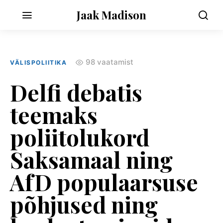
Jaak Madison
98 vaatamist
VÄLISPOLIITIKA
Delfi debatis
teemaks
poliitolukord
Saksamaal ning
AfD populaarsuse
põhjused ning