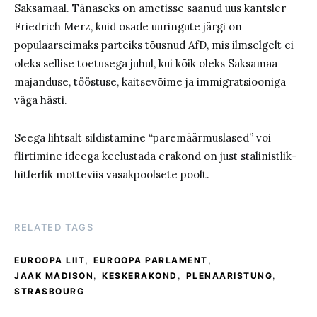
Saksamaal. Tänaseks on ametisse saanud uus kantsler
Friedrich Merz, kuid osade uuringute järgi on
populaarseimaks parteiks tõusnud AfD, mis ilmselgelt ei
oleks sellise toetusega juhul, kui kõik oleks Saksamaa
majanduse, tööstuse, kaitsevõime ja immigratsiooniga
väga hästi.
Seega lihtsalt sildistamine “paremäärmuslased” või
flirtimine ideega keelustada erakond on just stalinistlik-
hitlerlik mõtteviis vasakpoolsete poolt.
RELATED TAGS
,
,
EUROOPA LIIT
EUROOPA PARLAMENT
,
,
,
JAAK MADISON
KESKERAKOND
PLENAARISTUNG
STRASBOURG