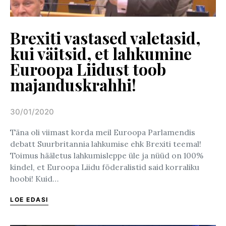
Brexiti vastased valetasid,
kui väitsid, et lahkumine
Euroopa Liidust toob
majanduskrahhi!
30/01/2020
Posted on
Täna oli viimast korda meil Euroopa Parlamendis
debatt Suurbritannia lahkumise ehk Brexiti teemal!
Toimus hääletus lahkumisleppe üle ja nüüd on 100%
kindel, et Euroopa Liidu föderalistid said korraliku
hoobi! Kuid…
LOE EDASI