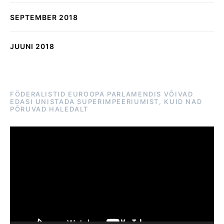
SEPTEMBER 2018
JUUNI 2018
FÖDERALISTID EUROOPA PARLAMENDIS VÕIVAD
EDASI UNISTADA SUPERIMPEERIUMIST, KUID NAD
PÕRUVAD HALEDALT
Videoesitaja