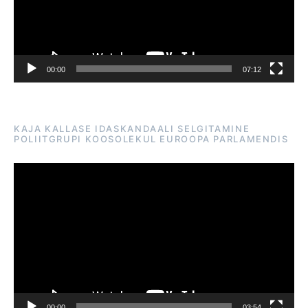
00:00
07:12
KAJA KALLASE IDASKANDAALI SELGITAMINE
POLIITGRUPI KOOSOLEKUL EUROOPA PARLAMENDIS
Videoesitaja
00:00
03:54