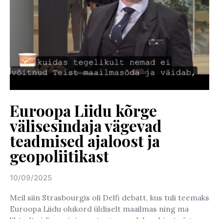
Euroopa Liidu kõrge
välisesindaja vägevad
teadmised ajaloost ja
geopoliitikast
10/09/2025
Posted on
Meil siin Strasbourgis oli Delfi debatt, kus tuli teemaks
Euroopa Liidu olukord üldiselt maailmas ning ma