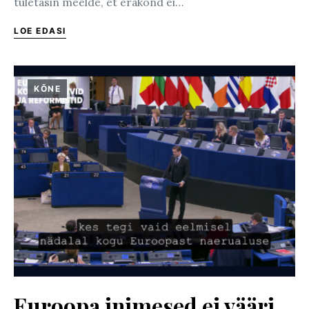
tuletasin meelde, et erakond ei…
LOE EDASI
KÕNE
Euroopa inimesed ei vääri