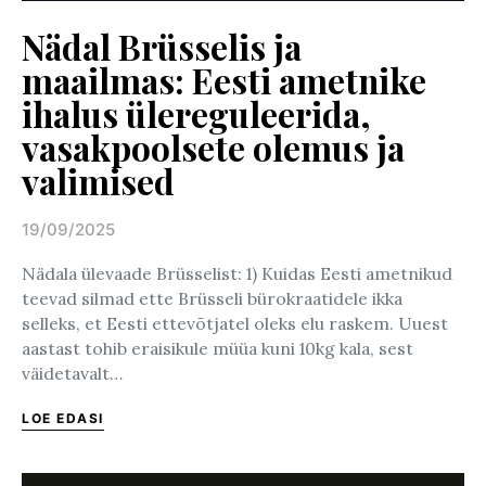
Nädal Brüsselis ja
maailmas: Eesti ametnike
ihalus ülereguleerida,
vasakpoolsete olemus ja
valimised
19/09/2025
Posted on
Nädala ülevaade Brüsselist: 1) Kuidas Eesti ametnikud
teevad silmad ette Brüsseli bürokraatidele ikka
selleks, et Eesti ettevõtjatel oleks elu raskem. Uuest
aastast tohib eraisikule müüa kuni 10kg kala, sest
väidetavalt…
LOE EDASI