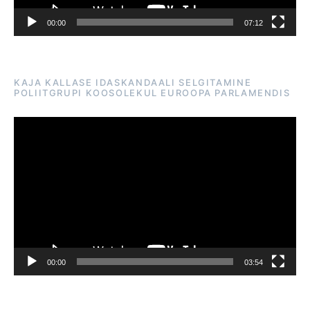
00:00
07:12
KAJA KALLASE IDASKANDAALI SELGITAMINE
POLIITGRUPI KOOSOLEKUL EUROOPA PARLAMENDIS
Videoesitaja
00:00
03:54