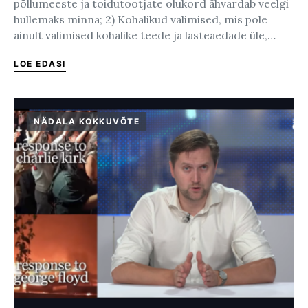
põllumeeste ja toidutootjate olukord ähvardab veelgi
hullemaks minna; 2) Kohalikud valimised, mis pole
ainult valimised kohalike teede ja lasteaedade üle,…
LOE EDASI
NÄDALA KOKKUVÕTE