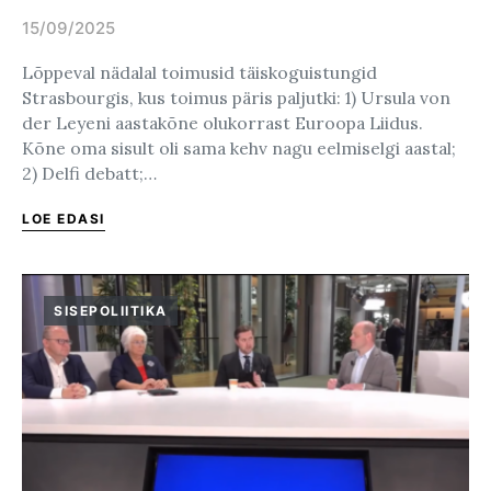
15/09/2025
Posted on
Lõppeval nädalal toimusid täiskoguistungid
Strasbourgis, kus toimus päris paljutki: 1) Ursula von
der Leyeni aastakõne olukorrast Euroopa Liidus.
Kõne oma sisult oli sama kehv nagu eelmiselgi aastal;
2) Delfi debatt;…
LOE EDASI
SISEPOLIITIKA