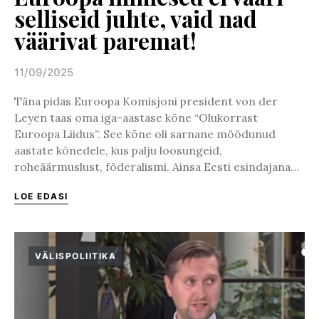
selliseid juhte, vaid nad
väärivat paremat!
11/09/2025
Posted on
Täna pidas Euroopa Komisjoni president von der
Leyen taas oma iga-aastase kõne “Olukorrast
Euroopa Liidus”. See kõne oli sarnane möödunud
aastate kõnedele, kus palju loosungeid,
roheäärmuslust, föderalismi. Ainsa Eesti esindajana…
LOE EDASI
VÄLISPOLIITIKA