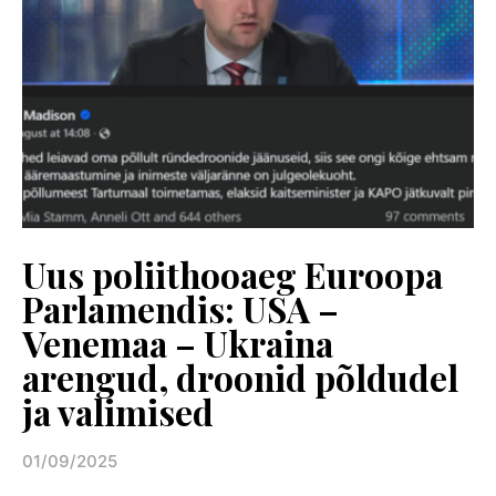
Uus poliithooaeg Euroopa
Parlamendis: USA –
Venemaa – Ukraina
arengud, droonid põldudel
ja valimised
01/09/2025
Posted on