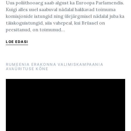
Uus poliithooaeg saab algust ka Euroopa Parlamendis.
Kuigi alles uuel saabuval nädalal hakkavad toimuma
komisjonide istungid ning ülejärgmisel nädalal juba ka
täiskoguistungid, siis vahepeal, kui Brüssel on
peesitanud, on toimunud…
LOE EDASI
RUMEENIA ERAKONNA VALIMISKAMPAANIA
AVAÜRITUSE KÕNE
Videoesitaja