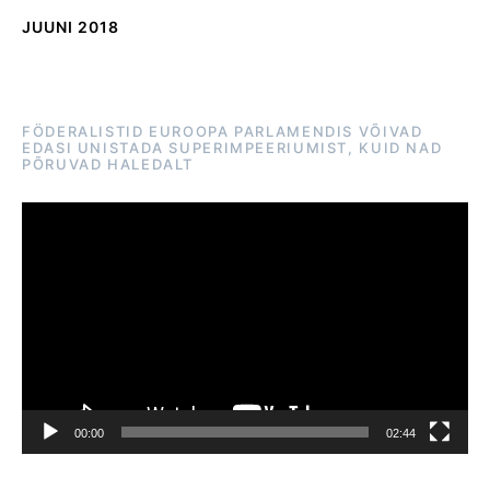
JUUNI 2018
FÖDERALISTID EUROOPA PARLAMENDIS VÕIVAD
EDASI UNISTADA SUPERIMPEERIUMIST, KUID NAD
PÕRUVAD HALEDALT
Videoesitaja
00:00
02:44