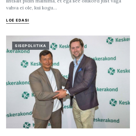
lihtsalt pidin mainima, et ega see olukord just väga
vahva ei ole, kui kogu…
LOE EDASI
SISEPOLIITIKA