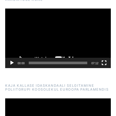
Videoesitaja
00:00
07:12
KAJA KALLASE IDASKANDAALI SELGITAMINE
POLIITGRUPI KOOSOLEKUL EUROOPA PARLAMENDIS
Videoesitaja