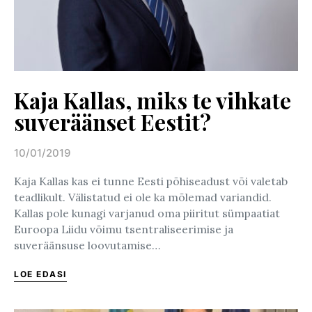
Kaja Kallas, miks te vihkate
suveräänset Eestit?
10/01/2019
Posted on
Kaja Kallas kas ei tunne Eesti põhiseadust või valetab
teadlikult. Välistatud ei ole ka mõlemad variandid.
Kallas pole kunagi varjanud oma piiritut sümpaatiat
Euroopa Liidu võimu tsentraliseerimise ja
suveräänsuse loovutamise…
LOE EDASI