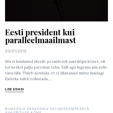
Eesti president kui
paralleelmaailmast
03/01/2019
Posted on
Ma ei kuulanud üleeile presidendi aastalõpu kõnet, oli
tol hetkel palju paremat teha. Küll aga lugesin siis selle
täna läbi. Tuleb nentida, et ei üllatanud mitte kuidagi.
Esiteks tuleb rõhutada,…
LOE EDASI
RUMEENIA ERAKONNA VALIMISKAMPAANIA
AVAÜRITUSE KÕNE