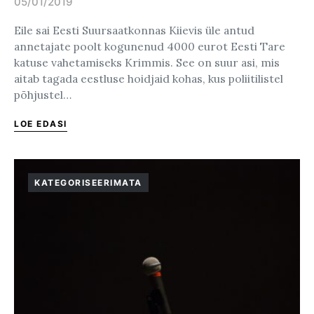
05/01/2019
Posted on
Eile sai Eesti Suursaatkonnas Kiievis üle antud
annetajate poolt kogunenud 4000 eurot Eesti Tare
katuse vahetamiseks Krimmis. See on suur asi, mis
aitab tagada eestluse hoidjaid kohas, kus poliitilistel
põhjustel…
LOE EDASI
KATEGORISEERIMATA