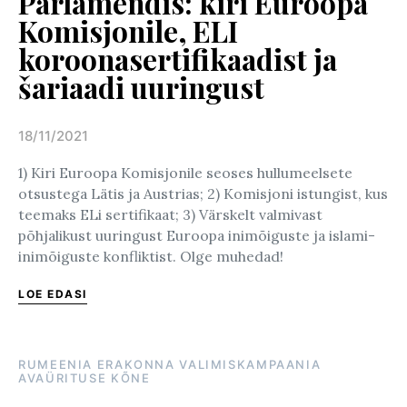
Parlamendis: kiri Euroopa
Komisjonile, ELI
koroonasertifikaadist ja
šariaadi uuringust
18/11/2021
Posted on
1) Kiri Euroopa Komisjonile seoses hullumeelsete
otsustega Lätis ja Austrias; 2) Komisjoni istungist, kus
teemaks ELi sertifikaat; 3) Värskelt valmivast
põhjalikust uuringust Euroopa inimõiguste ja islami-
inimõiguste konfliktist. Olge muhedad!
LOE EDASI
RUMEENIA ERAKONNA VALIMISKAMPAANIA
AVAÜRITUSE KÕNE