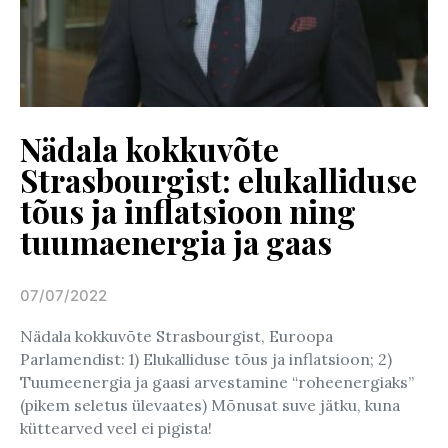
Nädala kokkuvõte
Strasbourgist: elukalliduse
tõus ja inflatsioon ning
tuumaenergia ja gaas
07/07/2022
Posted on
Nädala kokkuvõte Strasbourgist, Euroopa
Parlamendist: 1) Elukalliduse tõus ja inflatsioon; 2)
Tuumeenergia ja gaasi arvestamine “roheenergiaks”
(pikem seletus ülevaates) Mõnusat suve jätku, kuna
küttearved veel ei pigista!