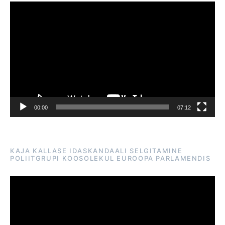
Videoesitaja
00:00
07:12
KAJA KALLASE IDASKANDAALI SELGITAMINE
POLIITGRUPI KOOSOLEKUL EUROOPA PARLAMENDIS
Videoesitaja