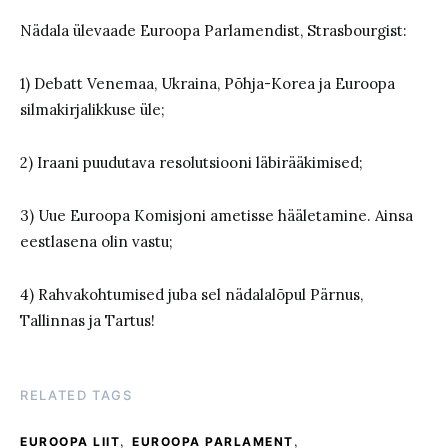
Nädala ülevaade Euroopa Parlamendist, Strasbourgist:
1) Debatt Venemaa, Ukraina, Põhja-Korea ja Euroopa
silmakirjalikkuse üle;
2) Iraani puudutava resolutsiooni läbirääkimised;
3) Uue Euroopa Komisjoni ametisse hääletamine. Ainsa
eestlasena olin vastu;
4) Rahvakohtumised juba sel nädalalõpul Pärnus,
Tallinnas ja Tartus!
RELATED TAGS
,
,
EUROOPA LIIT
EUROOPA PARLAMENT