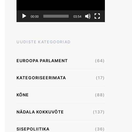
00:00
03:54
UUDISTE KATEGOORIAD
EUROOPA PARLAMENT
(64)
KATEGORISEERIMATA
(17)
KÕNE
(88)
NÄDALA KOKKUVÕTE
(137)
SISEPOLIITIKA
(36)