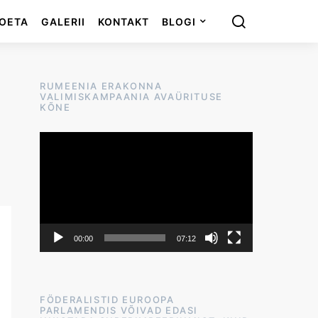
OETA
GALERII
KONTAKT
BLOGI
RUMEENIA ERAKONNA
VALIMISKAMPAANIA AVAÜRITUSE
KÕNE
Videoesitaja
00:00
07:12
FÖDERALISTID EUROOPA
PARLAMENDIS VÕIVAD EDASI