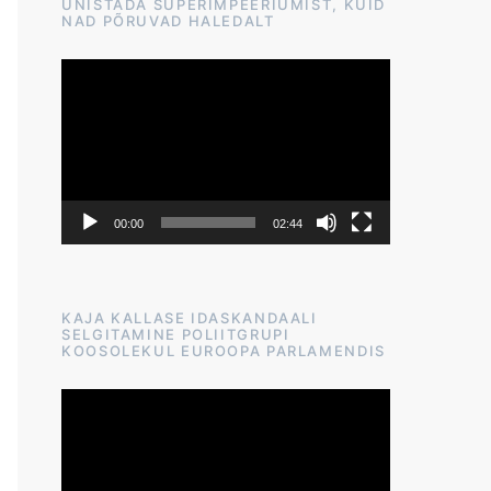
UNISTADA SUPERIMPEERIUMIST, KUID
NAD PÕRUVAD HALEDALT
Videoesitaja
00:00
02:44
KAJA KALLASE IDASKANDAALI
SELGITAMINE POLIITGRUPI
KOOSOLEKUL EUROOPA PARLAMENDIS
Videoesitaja