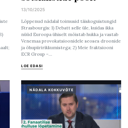
13/10/2025
Posted on
iste
Lõppenud nädalal toimusid täiskoguistungid
Strasbourgis: 1) Debatt selle üle, kuidas ikka
3)
nüüd Euroopa ühiselt mõistab hukka ja vastab
Venemaa provokatsioonidele seoses droonide
aalt;
ja õhupiiririkkumistega; 2) Meie fraktsiooni
ECR Group –…
LOE EDASI
NÄDALA KOKKUVÕTE