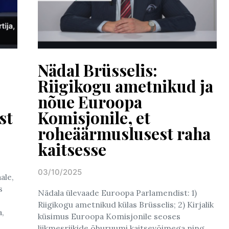
Nädal Brüsselis:
Riigikogu ametnikud ja
nõue Euroopa
st
Komisjonile, et
roheäärmuslusest raha
kaitsesse
03/10/2025
ale,
Posted on
s
Nädala ülevaade Euroopa Parlamendist: 1)
Riigikogu ametnikud külas Brüsselis; 2) Kirjalik
a,
küsimus Euroopa Komisjonile seoses
liikmesriikide õhuruumi kaitsevõimega ning