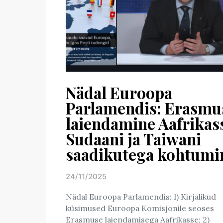
Nädal Euroopa
Parlamendis: Erasmu
laiendamine Aafrikas
Sudaani ja Taiwani
saadikutega kohtumi
24/11/2025
Posted on
Nädal Euroopa Parlamendis: 1) Kirjalikud
küsimused Euroopa Komisjonile seoses
Erasmuse laiendamisega Aafrikasse; 2)