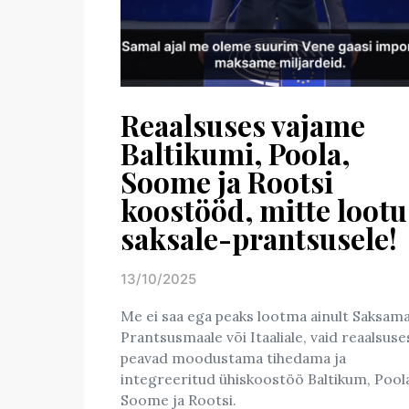
Reaalsuses vajame
Baltikumi, Poola,
Soome ja Rootsi
koostööd, mitte lootu
saksale-prantsusele!
13/10/2025
Posted on
Me ei saa ega peaks lootma ainult Saksama
Prantsusmaale või Itaaliale, vaid reaalsuse
peavad moodustama tihedama ja
integreeritud ühiskoostöö Baltikum, Pool
Soome ja Rootsi.