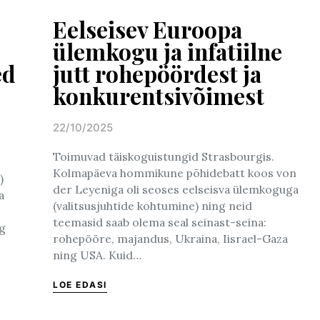
Eelseisev Euroopa
ülemkogu ja infatiilne
ed
jutt rohepöördest ja
konkurentsivõimest
22/10/2025
Posted on
Toimuvad täiskoguistungid Strasbourgis.
Kolmapäeva hommikune põhidebatt koos von
)
der Leyeniga oli seoses eelseisva ülemkoguga
a
(valitsusjuhtide kohtumine) ning neid
teemasid saab olema seal seinast-seina:
ng
rohepööre, majandus, Ukraina, Iisrael-Gaza
ning USA. Kuid…
LOE EDASI