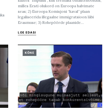
saates “Impulss”, kus teemaks omastehooldus,
milles Eesti olukord on Euroopa halvimate
seas; 2) Euroopa Komisjoni “kaval” plaan
iks
legaliseerida illegaalne immigratsioon läbi
Erasmuse; 3) Rohepöörde plaanide…
LOE EDASI
KÕNE