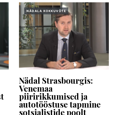
NÄDALA KOKKUVÕTE
Nädal Strasbourgis:
Venemaa
st
piiririkkumised ja
autotööstuse tapmine
sotsialistide poolt