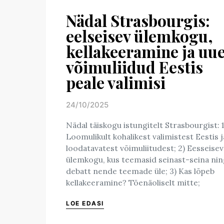
Nädal Strasbourgis:
eelseisev ülemkogu,
kellakeeramine ja uu
võimuliidud Eestis
peale valimisi
24/10/2025
Posted on
Nädal täiskogu istungitelt Strasbourgist: 1
Loomulikult kohalikest valimistest Eestis j
loodatavatest võimuliitudest; 2) Eesseisev
ülemkogu, kus teemasid seinast-seina ni
debatt nende teemade üle; 3) Kas lõpeb
kellakeeramine? Tõenäoliselt mitte;
LOE EDASI