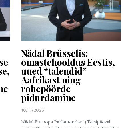
Nädal Brüsselis:
se
omastehooldus Eestis,
se,
uued “talendid”
Aafrikast ning
ne
rohepöörde
pidurdamine
10/11/2025
Posted on
Nädal Euroopa Parlamendis: 1) Teisipäeval