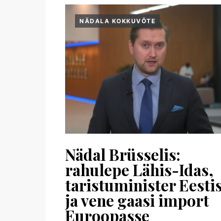
NÄDALA KOKKUVÕTE
Nädal Brüsselis:
rahulepe Lähis-Idas,
taristuminister Eesti
ja vene gaasi import
Euroopasse