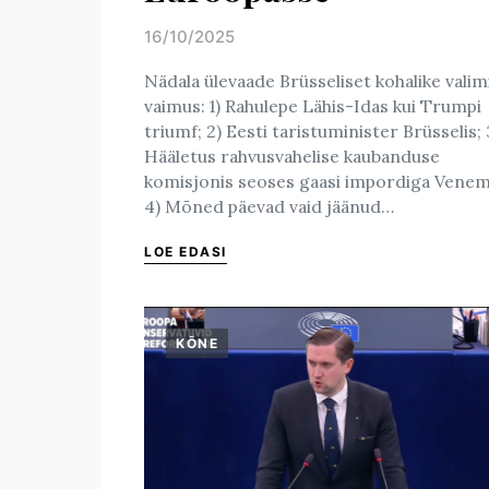
16/10/2025
Posted on
Nädala ülevaade Brüsseliset kohalike valim
vaimus: 1) Rahulepe Lähis-Idas kui Trumpi
triumf; 2) Eesti taristuminister Brüsselis; 
Hääletus rahvusvahelise kaubanduse
komisjonis seoses gaasi impordiga Venem
4) Mõned päevad vaid jäänud…
LOE EDASI
KÕNE